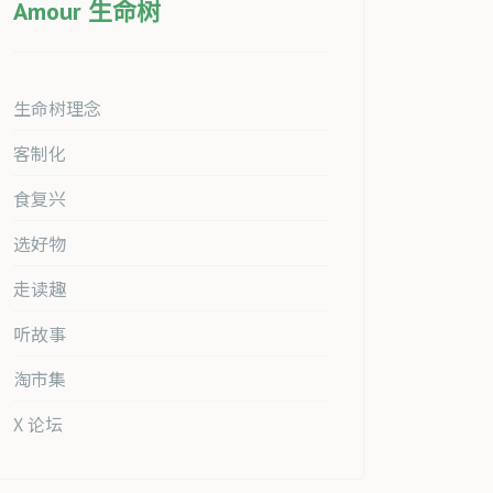
Amour 生命树
生命树理念
客制化
食复兴
选好物
走读趣
听故事
淘市集
X 论坛