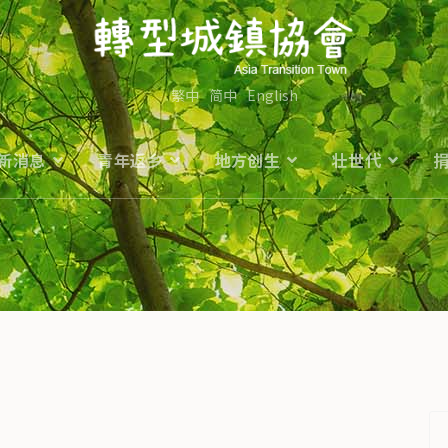
繁中
简中
English
新消息
青年返乡
地方创生
壮世代