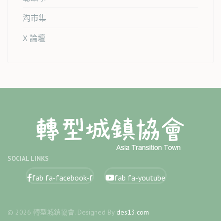
淘市集
X 論壇
SOCIAL LINKS
fab fa-facebook-f
fab fa-youtube
© 2026 轉型城鎮協會. Designed By
des13.com