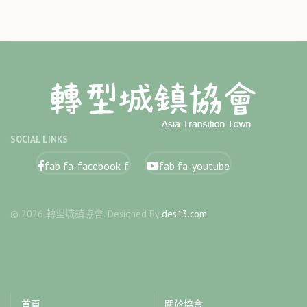
SOCIAL LINKS
fab fa-facebook-f
fab fa-youtube
© 2026 轉型城鎮協會. Designed By
des13.com
首頁
關於協會