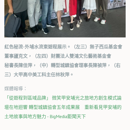
紅色秘流-外埔水流東遊程展示。
（左三）無子西瓜基金會
董事𠫂克文，（左四）財團法人雙鴻文化藝術基金會
秘書長陳佳萍，（中）轉型城鎮協會理事長陳禎萍，（右
三）大甲高中美工科主任林秋萍。
媒體報導：
「從遊程到區域品牌」 微笑甲安埔光之旅地方創生模式論
壇在地迴響 轉型城鎮協會五年成果展 重新看見甲安埔的
土地故事與地方魅力 - BigMedia鉅聞天下