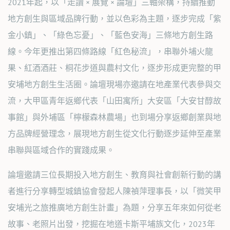
2021年起，以「走讀 × 展覽 × 論壇」三軸架構，持續推動
地方創生與區域品牌行動，並以色彩為主題，逐步完成「紫
金小鎮」、「綠色忘憂」、「藍色安海」三條地方創生路
線。今年更推出第四條路線「紅色秘流」，串聯外埔火龍
果、紅酒酒莊、桐花步道與農村文化，逐步形成更完整的甲
安埔地方創生生活圈。論壇現場亦邀請在地產業代表參與交
流，大甲區青年返鄉代表「山田寓所」大安區「大安甘醇故
事館」與外埔區「檸檬森林農場」也到場分享返鄉創業與地
方品牌經營理念，展現地方創生從文化行動逐步延伸至產業
串聯與區域合作的實踐成果。
論壇邀請三位長期投入地方創生、教育與社會創新行動的講
者進行分享轉型城鎮協會發起人陳禎萍理事長，以「微笑甲
安埔光之旅推廣地方創生計畫」為題，分享五年來如何從老
故事、老照片出發，挖掘在地道卡斯平埔族文化，2023年