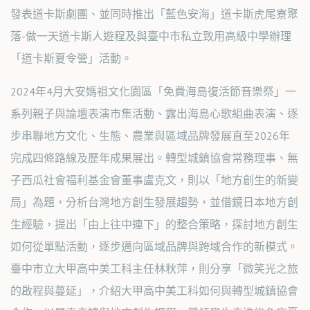
發表道卡斯劇團、並同時推出「藍色安海」道卡斯虎尾寮聚
落-做一天道卡斯人遊程及與臺中市私立致用高級中學辦理
「道卡斯夏令營」活動。
2024年4月大安媽祖文化園區「免費海島復活節音樂祭」一
系列親子與論壇表演市集活動、露出海島心歌組曲表演、逐
步串聯地方文化、生態、農業與區域品牌發展直至2026年
完成四條路線及歷年成果展出。轉型城鎮協會常務理事、無
子西瓜社會福利基金會董事盧克文，則以「地方創生的新變
局」為題，分析台灣地方創生發展趨勢，並借鏡日本地方創
生經驗，提出「由上往中連下」的整合策略，探討地方創生
如何從單點活動，逐步邁向區域品牌與跨域合作的新模式。
臺中市立大甲高中美工科主任林秋萍，則分享「微笑光之旅
的啟程與蔓延」，介紹大甲高中美工科如何與轉型城鎮協會