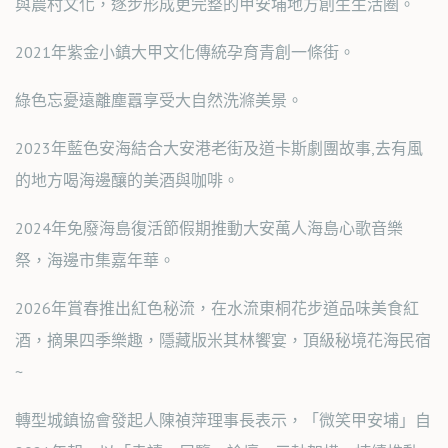
與農村文化，逐步形成更完整的甲安埔地方創生生活圈。
2021年紫金小鎮大甲文化傳統孕育青創一條街。
綠色忘憂遠離塵囂享受大自然洗滌美景。
2023年藍色安海結合大安港老街及道卡斯劇團故事,去有風
的地方喝海邊釀的美酒與咖啡。
2024年免廢海島復活節假期推動大安萬人海島心歌音樂
祭，海邊市集嘉年華。
2026年賞春推出紅色秘流，在水流東桐花步道品味美食紅
酒，摘果四季樂趣，隱藏版米其林饗宴，頂級秘境花海民宿
~
轉型城鎮協會發起人陳禎萍理事長表示，「微笑甲安埔」自