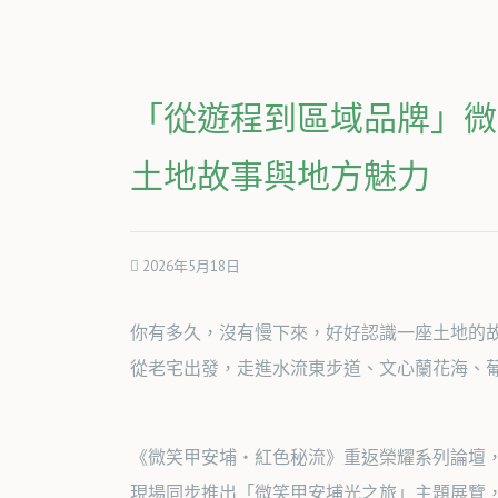
「從遊程到區域品牌」微
土地故事與地方魅力
2026年5月18日
你有多久，沒有慢下來，好好認識一座土地的
從老宅出發，走進水流東步道、文心蘭花海、
《微笑甲安埔・紅色秘流》重返榮耀系列論壇，
現場同步推出「微笑甲安埔光之旅」主題展覽，