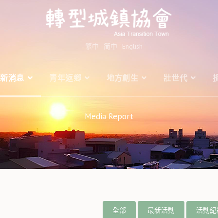
繁中
简中
English
最新消息
青年返鄉
地方創生
壯世代
Media Report
全部
最新活動
活動紀