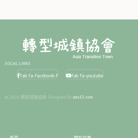
SOCIAL LINKS
fab fa-facebook-f
fab fa-youtube
© 2026 轉型城鎮協會. Designed By
des13.com
首頁
關於協會