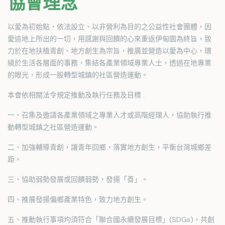
協會理念
以愛為初始點，依法設立、以非營利為目的之公益性社會團體，因
愛這地上所出的一切，用感謝與回饋的心來重返伊甸園為終旨，致
力於在地扶植青創、地方創生為宗旨，推廣並營造以愛為中心，環
繞於生活各層面的事務，集結各產業領域專業人士，透過在地專業
的眼光，形成一股轉型城鎮的社區營造運動。
本會依相關法令規定推動及執行任務及目標 :
一、召集及邀請各產業領域之專業人才或高階經理人，協助執行推
動轉型城鎮之社區營造運動。
二、加強輔導青創，讓青年回鄉，落實地方創生，平衡台灣城鄉差
距。
三、協助弱勢發展或回饋弱勢，發揚「善」。
四、推展發揚偏鄉產業特色，致力地方創生。
五、推動執行事項均須符合「聯合國永續發展目標」(SDGs)，共創