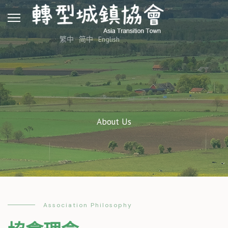
繁中
简中
English
About Us
Association Philosophy